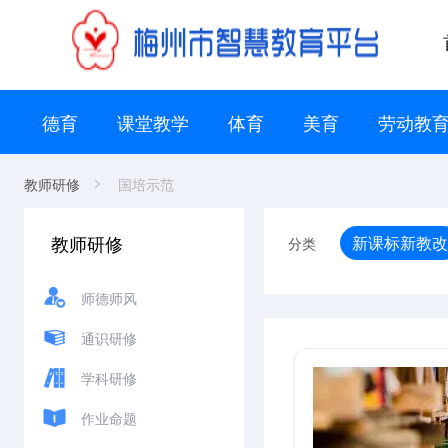
德育
课堂教学
体育
美育
劳动教
教师研修
国培示范
教师研修
新课标新教改
分类
师德师风
通识研修
学科研修
作业命题