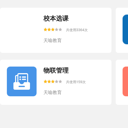
校本选课
课前导学
共使用3364次
天喻教育
共使用791428次
天喻教育
物联管理
智能检测-学生端
共使用159次
天喻教育
共使用52910次
天喻教育
数据上报