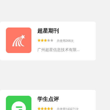
共使用8627937次
天喻教育
超星期刊
校级-教学管理大数...
共使用268次
广州超星信息技术有限...
共使用0次
天喻
学生点评
共使用143271次